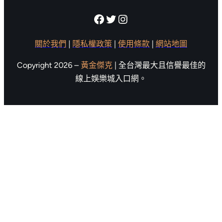
Facebook
X
Instagram
關於我們
|
隱私權政策
|
使用條款
|
網站地圖
Copyright 2026 –
黃金傑克
| 全台灣最大且信譽最佳的
線上娛樂城入口網。