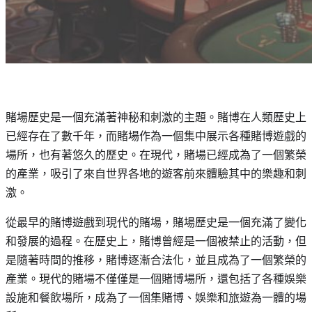
賭場歷史是一個充滿著神秘和刺激的主題。賭博在人類歷史上
已經存在了數千年，而賭場作為一個集中展示各種賭博遊戲的
場所，也有著悠久的歷史。在現代，賭場已經成為了一個繁榮
的產業，吸引了來自世界各地的遊客前來體驗其中的樂趣和刺
激。
從最早的賭博遊戲到現代的賭場，賭場歷史是一個充滿了變化
和發展的過程。在歷史上，賭博曾經是一個被禁止的活動，但
是隨著時間的推移，賭博逐漸合法化，並且成為了一個繁榮的
產業。現代的賭場不僅僅是一個賭博場所，還包括了各種娛樂
設施和餐飲場所，成為了一個集賭博、娛樂和旅遊為一體的場